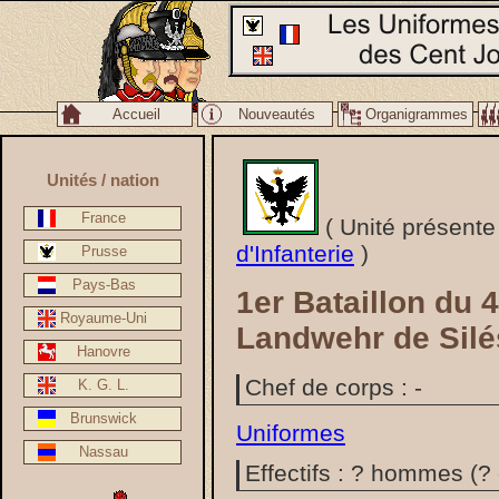
Accueil
Nouveautés
Organigrammes
Lien
Unités / nation
France
( Unité présente
d'Infanterie
)
Prusse
Pays-Bas
1er Bataillon du 
Royaume-Uni
Landwehr de Silé
Hanovre
Chef de corps : -
K. G. L.
Brunswick
Uniformes
Nassau
Effectifs : ? hommes (?